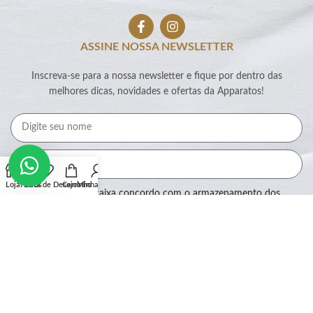
ASSINE NOSSA NEWSLETTER
Inscreva-se para a nossa newsletter e fique por dentro das
melhores dicas, novidades e ofertas da Apparatos!
Loja
Filtros
Lista de Desejos
Carrinho
Minha conta
Ao marcar essa caixa concordo com o armazenamento dos
meus dados por este site.
Assinar
SEGURANÇA: