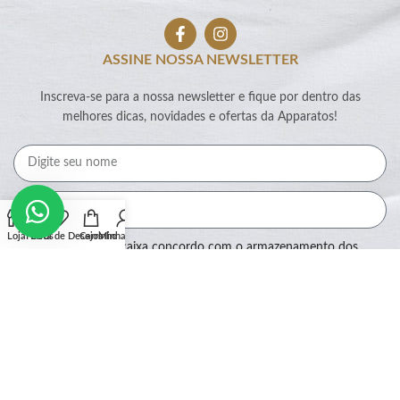
ASSINE NOSSA NEWSLETTER
Inscreva-se para a nossa newsletter e fique por dentro das
melhores dicas, novidades e ofertas da Apparatos!
Loja
Filtros
Lista de Desejos
Carrinho
Minha conta
Ao marcar essa caixa concordo com o armazenamento dos
meus dados por este site.
Assinar
SEGURANÇA: