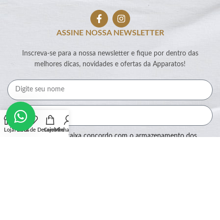
ASSINE NOSSA NEWSLETTER
Inscreva-se para a nossa newsletter e fique por dentro das
melhores dicas, novidades e ofertas da Apparatos!
Loja
Filtros
Lista de Desejos
Carrinho
Minha conta
Ao marcar essa caixa concordo com o armazenamento dos
meus dados por este site.
Assinar
SEGURANÇA: