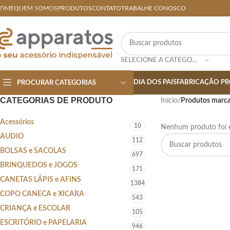
OME
QUEM SOMOS
PRODUTOS
CONTATO
TRABALHE CONOSCO
Skip to main content
SELECIONE A CATEGORIA
DIA DOS PAIS
FABRICAÇÃO PR
PROCURAR CATEGORIAS
CATEGORIAS DE PRODUTO
Início
/
Produtos marcad
Acessórios
10
Nenhum produto foi e
AUDIO
112
BOLSAS e SACOLAS
697
BRINQUEDOS e JOGOS
171
CANETAS LÁPIS e AFINS
1384
COPO CANECA e XICARA
543
CRIANÇA e ESCOLAR
105
ESCRITÓRIO e PAPELARIA
946