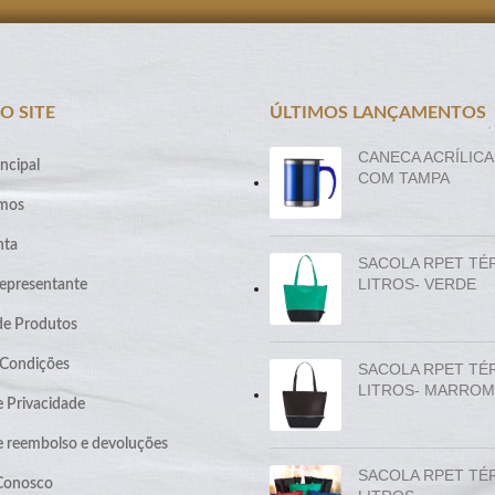
O SITE
ÚLTIMOS LANÇAMENTOS
CANECA ACRÍLICA
ncipal
COM TAMPA
mos
nta
SACOLA RPET TÉ
LITROS- VERDE
epresentante
de Produtos
 Condições
SACOLA RPET TÉ
LITROS- MARROM
e Privacidade
de reembolso e devoluções
SACOLA RPET TÉ
 Conosco