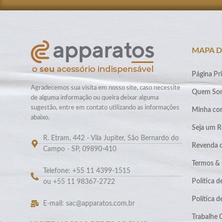
MAPA D
Página Pri
Agradecemos sua visita em nosso site, caso necessite
Quem So
de alguma informação ou queira deixar alguma
sugestão, entre em contato utilizando as informações
Minha co
abaixo.
Seja um R
R. Etram, 442 - Vila Jupiter, São Bernardo do
Revenda 
Campo - SP, 09890-410
Termos &
Telefone: +55 11 4399-1515
Política d
ou +55 11 98367-2722
Política 
E-mail: sac@apparatos.com.br
Trabalhe