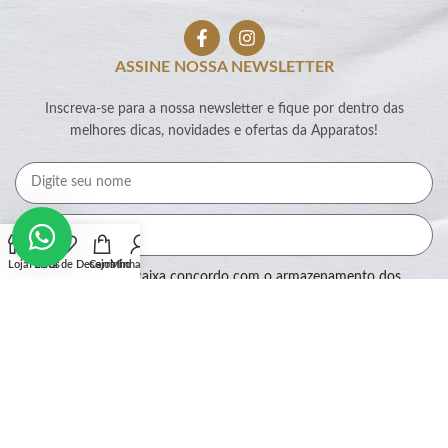
ASSINE NOSSA NEWSLETTER
Inscreva-se para a nossa newsletter e fique por dentro das
melhores dicas, novidades e ofertas da Apparatos!
Loja
Filtros
Lista de Desejos
Carrinho
Minha conta
Ao marcar essa caixa concordo com o armazenamento dos
meus dados por este site.
Assinar
SEGURANÇA: