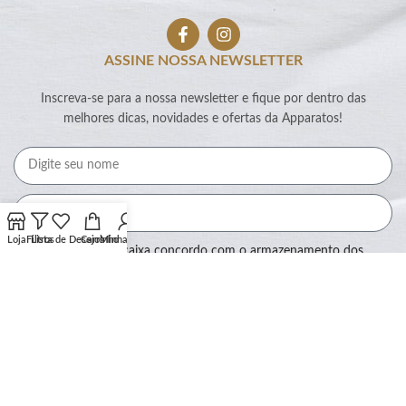
ASSINE NOSSA NEWSLETTER
Inscreva-se para a nossa newsletter e fique por dentro das
melhores dicas, novidades e ofertas da Apparatos!
Loja
Filtros
Lista de Desejos
Carrinho
Minha conta
Ao marcar essa caixa concordo com o armazenamento dos
meus dados por este site.
Assinar
SEGURANÇA: