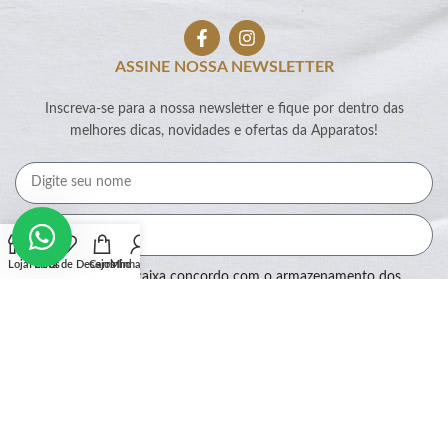
ASSINE NOSSA NEWSLETTER
Inscreva-se para a nossa newsletter e fique por dentro das
melhores dicas, novidades e ofertas da Apparatos!
Loja
Filtros
Lista de Desejos
Carrinho
Minha conta
Ao marcar essa caixa concordo com o armazenamento dos
meus dados por este site.
Assinar
SEGURANÇA: