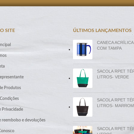
O SITE
ÚLTIMOS LANÇAMENTOS
CANECA ACRÍLICA
ncipal
COM TAMPA
mos
nta
SACOLA RPET TÉ
LITROS- VERDE
epresentante
de Produtos
 Condições
SACOLA RPET TÉ
LITROS- MARROM
e Privacidade
de reembolso e devoluções
SACOLA RPET TÉ
 Conosco