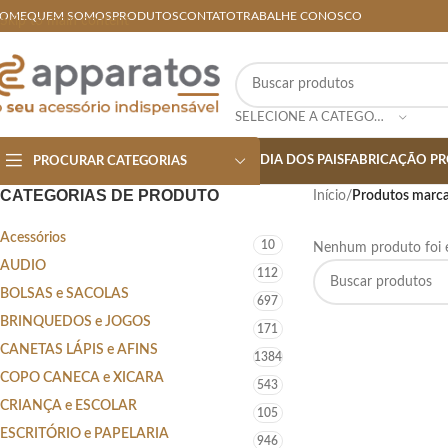
OME
QUEM SOMOS
PRODUTOS
CONTATO
TRABALHE CONOSCO
Skip to main content
SELECIONE A CATEGORIA
DIA DOS PAIS
FABRICAÇÃO PR
PROCURAR CATEGORIAS
CATEGORIAS DE PRODUTO
Início
/
Produtos marca
Acessórios
10
Nenhum produto foi e
AUDIO
112
BOLSAS e SACOLAS
697
BRINQUEDOS e JOGOS
171
CANETAS LÁPIS e AFINS
1384
COPO CANECA e XICARA
543
CRIANÇA e ESCOLAR
105
ESCRITÓRIO e PAPELARIA
946