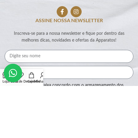
ASSINE NOSSA NEWSLETTER
Inscreva-se para a nossa newsletter e fique por dentro das
melhores dicas, novidades e ofertas da Apparatos!
Loja
Filtros
Lista de Desejos
Carrinho
Minha conta
Ao marcar essa caixa concordo com o armazenamento dos
meus dados por este site.
Assinar
SEGURANÇA: