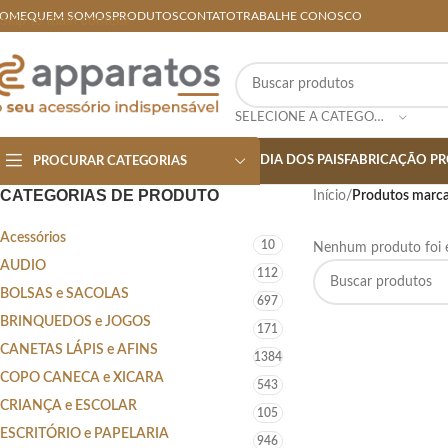
OME
QUEM SOMOS
PRODUTOS
CONTATO
TRABALHE CONOSCO
Skip to main content
SELECIONE A CATEGORIA
DIA DOS PAIS
FABRICAÇÃO PR
PROCURAR CATEGORIAS
CATEGORIAS DE PRODUTO
Início
/
Produtos marca
Acessórios
10
Nenhum produto foi e
AUDIO
112
BOLSAS e SACOLAS
697
BRINQUEDOS e JOGOS
171
CANETAS LÁPIS e AFINS
1384
COPO CANECA e XICARA
543
CRIANÇA e ESCOLAR
105
ESCRITÓRIO e PAPELARIA
946