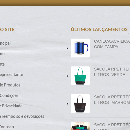
O SITE
ÚLTIMOS LANÇAMENTOS
CANECA ACRÍLICA
ncipal
COM TAMPA
mos
nta
SACOLA RPET TÉ
LITROS- VERDE
epresentante
de Produtos
 Condições
SACOLA RPET TÉ
LITROS- MARROM
e Privacidade
de reembolso e devoluções
SACOLA RPET TÉ
 Conosco