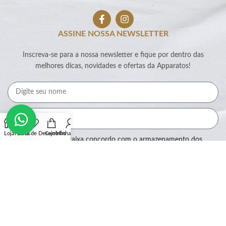
ASSINE NOSSA NEWSLETTER
Inscreva-se para a nossa newsletter e fique por dentro das
melhores dicas, novidades e ofertas da Apparatos!
Loja
Filtros
Lista de Desejos
Carrinho
Minha conta
Ao marcar essa caixa concordo com o armazenamento dos
meus dados por este site.
Assinar
SEGURANÇA: