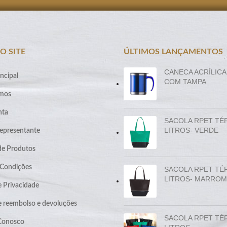
O SITE
ÚLTIMOS LANÇAMENTOS
CANECA ACRÍLICA
ncipal
COM TAMPA
mos
nta
SACOLA RPET TÉ
LITROS- VERDE
epresentante
de Produtos
 Condições
SACOLA RPET TÉ
LITROS- MARROM
e Privacidade
de reembolso e devoluções
SACOLA RPET TÉ
 Conosco