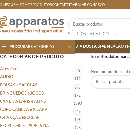
OME
QUEM SOMOS
PRODUTOS
CONTATO
TRABALHE CONOSCO
Skip to main content
SELECIONE A CATEGORIA
DIA DOS PAIS
FABRICAÇÃO PR
PROCURAR CATEGORIAS
CATEGORIAS DE PRODUTO
Início
/
Produtos marca
Acessórios
10
Nenhum produto foi e
AUDIO
112
BOLSAS e SACOLAS
697
BRINQUEDOS e JOGOS
172
CANETAS LÁPIS e AFINS
1390
COPO CANECA e XICARA
546
CRIANÇA e ESCOLAR
105
ESCRITÓRIO e PAPELARIA
946