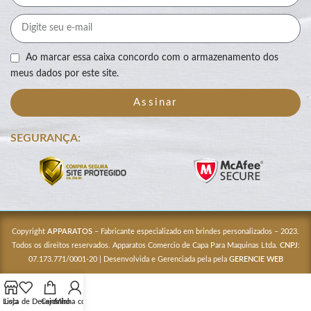
Ao marcar essa caixa concordo com o armazenamento dos
meus dados por este site.
Assinar
SEGURANÇA:
Copyright
APPARATOS
– Fabricante especializado em brindes personalizados – 2023.
Todos os direitos reservados. Apparatos Comercio de Capa Para Maquinas Ltda.
CNPJ
:
07.173.771/0001-20 | Desenvolvida e Gerenciada pela pela
GERENCIE WEB
Lista de Desejos
Loja
Carrinho
Minha conta