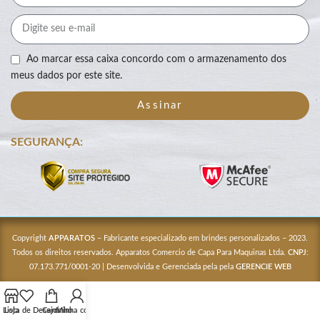
Ao marcar essa caixa concordo com o armazenamento dos
meus dados por este site.
Assinar
SEGURANÇA:
Copyright
APPARATOS
– Fabricante especializado em brindes personalizados – 2023.
Todos os direitos reservados. Apparatos Comercio de Capa Para Maquinas Ltda.
CNPJ
:
07.173.771/0001-20 | Desenvolvida e Gerenciada pela pela
GERENCIE WEB
Lista de Desejos
Loja
Carrinho
Minha conta