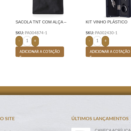
SACOLA TNT COM ALÇA –
KIT VINHO PLÁSTICO
PRETO
RESISTENTE 4 PEÇAS
FORMATO GARRAFA –
SKU:
PA004874-1
SKU:
PA002430-1
-
+
-
+
ADICIONAR A COTAÇÃO
ADICIONAR A COTAÇÃO
O SITE
ÚLTIMOS LANÇAMENTOS
CANECA ACRÍLICA