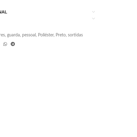
NAL
res
,
guarda
,
pessoal
,
Poliéster
,
Preto
,
sortidas