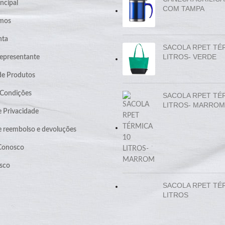
ncipal
COM TAMPA
mos
nta
SACOLA RPET TÉ
LITROS- VERDE
epresentante
de Produtos
 Condições
SACOLA RPET TÉ
LITROS- MARROM
e Privacidade
de reembolso e devoluções
 Conosco
sco
SACOLA RPET TÉ
LITROS