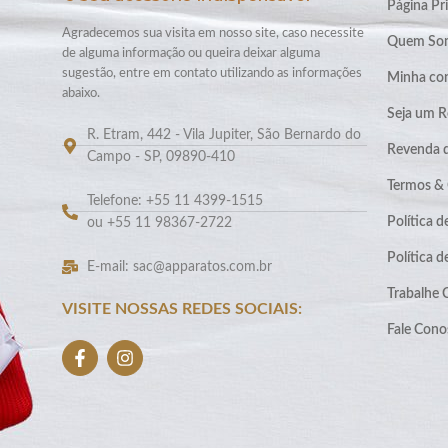
Página Pri
Agradecemos sua visita em nosso site, caso necessite
Quem So
de alguma informação ou queira deixar alguma
sugestão, entre em contato utilizando as informações
Minha co
abaixo.
Seja um R
R. Etram, 442 - Vila Jupiter, São Bernardo do
Revenda 
Campo - SP, 09890-410
Termos &
Telefone: +55 11 4399-1515
Política d
ou +55 11 98367-2722
Política 
E-mail: sac@apparatos.com.br
Trabalhe
VISITE NOSSAS REDES SOCIAIS:
Fale Cono