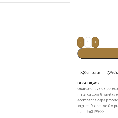
-
+
Comparar
Adic
DESCRIÇÃO
guarda-chuva de poliéster com acionamento de botão, possui estrutura
metálica com 8 varetas e
acompanha capa protetora
largura: 0 x altura: 0 x 
ncm: 66019900