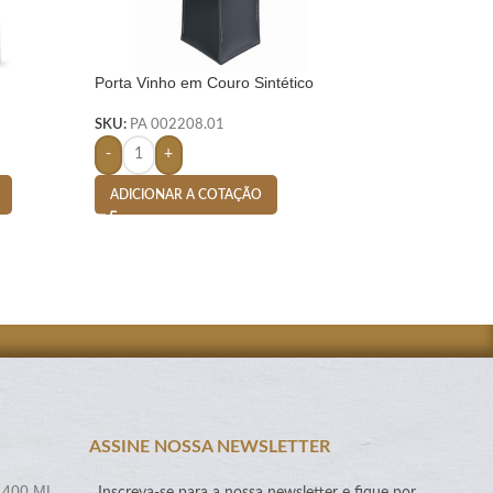
Porta Vinho em Couro Sintético
SACOLA TNT DE 
Vegano com Alça Preto
 PRETO
SKU:
PA003618-1
SKU:
PA 002208.01
-
+
-
+
ADICIONAR A CO
ADICIONAR A COTAÇÃO
ASSINE NOSSA NEWSLETTER
 400 ML
Inscreva-se para a nossa newsletter e fique por