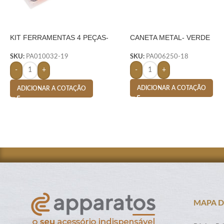
KIT FERRAMENTAS 4 PEÇAS-
CANETA METAL- VERDE
AMARELO
SKU:
PA006250-18
SKU:
PA010032-19
-
+
-
+
ADICIONAR A COTAÇÃO
ADICIONAR A COTAÇÃO
MAPA D