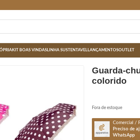
ÓPRIA
KIT BOAS VINDAS
LINHA SUSTENTAVEL
LANÇAMENTOS
OUTLET
guarda-chuva cores sortidas –
colorido
Fora de estoque
Comercial / 
Preciso de a
WhatsApp